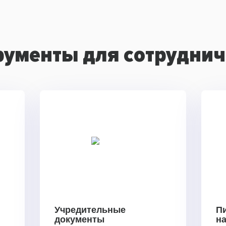
рументы для сотруднич
Учредительные
П
документы
н