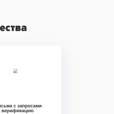
ества
исьма с запросами
а верификацию