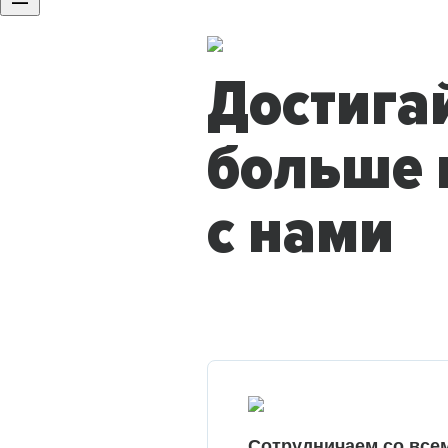
Достига
больше 
с нами
Сотрудничаем со все