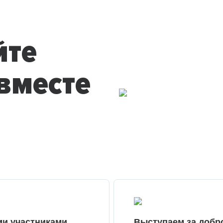
йте
вместе
ми участниками
Выступаем за добр