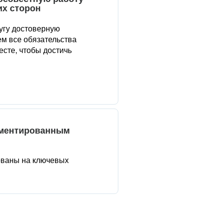
их сторон
угу достоверную
м все обязательства
сте, чтобы достичь
аментированным
ованы на ключевых