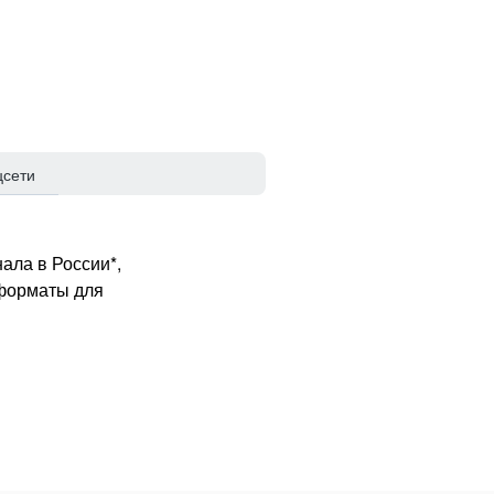
цсети
ала в России*,
 форматы для