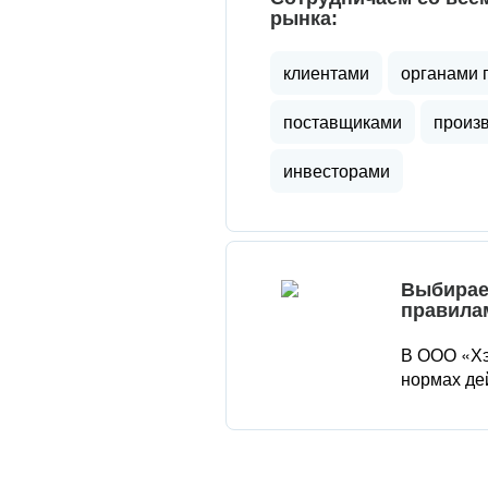
рынка:
клиентами
органами 
поставщиками
произ
инвесторами
Выбирае
правила
В ООО «Хэ
нормах де