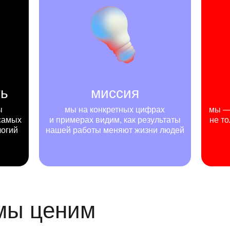
ть
миссия
ы
мы на конкретных цифрах
мы — 
самых
и примерах видим, как результаты
не то
логий
нашей работы меняют жизни людей
 мы ценим