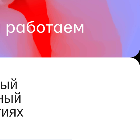
ый
ный
гиях