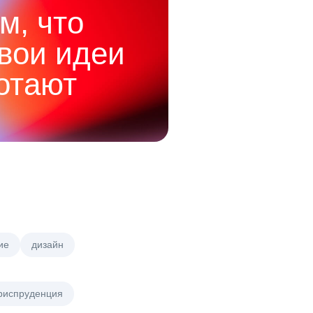
м, что
твои идеи
отают
ие
дизайн
риспруденция