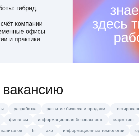
знае
оты: гибрид,
здесь 
 счёт компании
ременные офисы
раб
ии и практики
 вакансию
ты
разработка
развитие бизнеса и продажи
тестирован
финансы
информационная безопасность
маркетинг
 капиталов
hr
axo
информационные технологии
ю