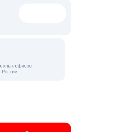
1522 тыс
вакансий
18 млн
енных офисов
й России
пользователей в день