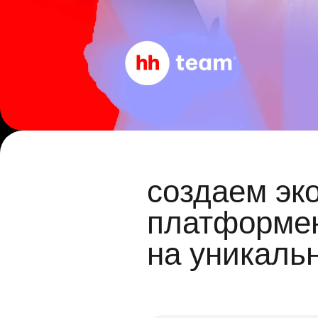
создаем эк
платформен
на уникаль