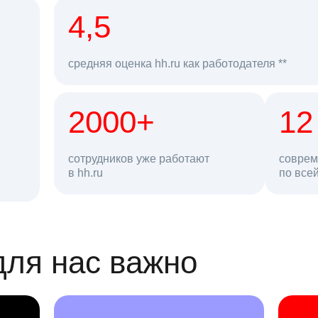
рд
4,5
средняя оценка hh.ru как работодателя **
2000+
68 млн
12
сотрудников уже работают
соврем
в hh.ru
резюме в базе
по все
ансии
для нас важно