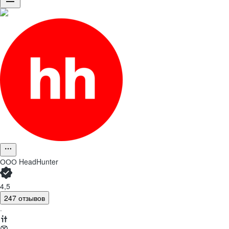
ООО
HeadHunter
4,5
247 отзывов
·