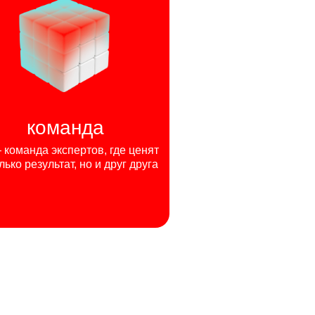
команда
команда экспертов, где ценят
лько результат, но и друг друга