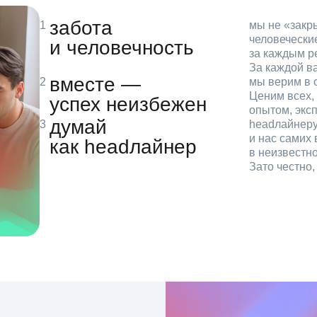
забота
мы не «зак
человечески
и человечность
за каждым р
За каждой в
вместе —
мы верим в с
Ценим всех, 
успех неизбежен
опытом, эксп
думай
headлайнеру
и нас самих 
как headлайнер
в неизвестн
Зато честно