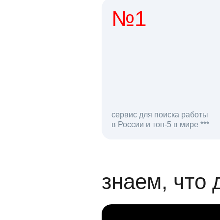
№1
1 мл
сервис для поиска работы
в России и топ-5 в мире ***
откликов на вак
знаем, что 